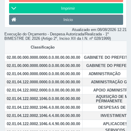
Imprimir
Início
Atualizado em:
08/08/2026 12:21
Execução do Orçamento - Despesa Autorizada/Realizada - 1º
BIMESTRE DE 2026 (Artigo 2º, Inciso XII da I.N. nº 028/1999)
Classificação
02.00.00.000.0000.0000.0.0.00.00.00.00.00
GABINETE DO PREFEITO
02.01.00.000.0000.0000.0.0.00.00.00.00.00
GABINETE DO PREFEIT
02.01.04.000.0000.0000.0.0.00.00.00.00.00
ADMINISTRAÇÄO
02.01.04.122.0000.0000.0.0.00.00.00.00.00
ADMINISTRAÇÄO GE
02.01.04.122.0002.0000.0.0.00.00.00.00.00
APOIO ADMINISTRA
AQUISIÇÃO DE MA
02.01.04.122.0002.1046.0.0.00.00.00.00.00
PERMANENTE
02.01.04.122.0002.1046.4.0.00.00.00.00.00
DESPESAS DE C
02.01.04.122.0002.1046.4.4.00.00.00.00.00
INVESTIMENTO
02.01.04.122.0002.1046.4.4.90.00.00.00.00
APLICACOES 
SERVIÇOS D