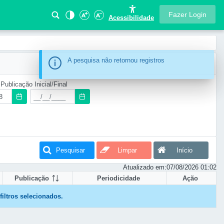
Fazer Login
Acessibilidade
Information
A pesquisa não retornou registros
Publicação Inicial/Final
Pesquisar
Limpar
Início
Atualizado em:
07/08/2026 01:02
Publicação
Periodicidade
Ação
iltros selecionados.