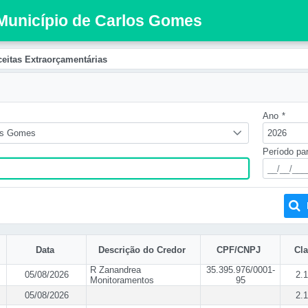
 Município de Carlos Gomes
eitas Extraorçamentárias
Ano
*
os Gomes
2026
Período pa
Data
Descrição do Credor
CPF/CNPJ
Cla
R Zanandrea
35.395.976/0001-
05/08/2026
2.1
Monitoramentos
95
05/08/2026
2.1