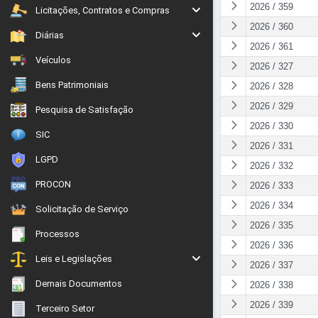
2026 / 359
Licitações, Contratos e Compras
2026 / 360
Diárias
2026 / 361
Veículos
2026 / 327
Bens Patrimoniais
2026 / 328
2026 / 329
Pesquisa de Satisfação
2026 / 330
SIC
2026 / 331
LGPD
2026 / 332
PROCON
2026 / 333
2026 / 334
Solicitação de Serviço
2026 / 335
Processos
2026 / 336
Leis e Legislações
2026 / 337
Demais Documentos
2026 / 338
2026 / 339
Terceiro Setor