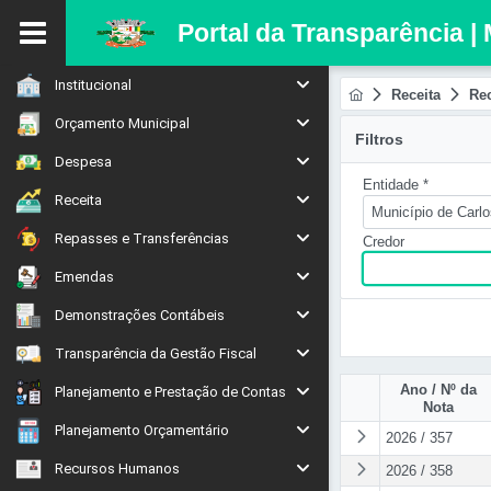
Portal da Transparência |
Institucional
Receita
Rec
Orçamento Municipal
Filtros
Despesa
Entidade *
Receita
Município de Carl
Repasses e Transferências
Credor
Emendas
Demonstrações Contábeis
Transparência da Gestão Fiscal
Ano / Nº da
Planejamento e Prestação de Contas
Nota
Planejamento Orçamentário
2026 / 357
Recursos Humanos
2026 / 358