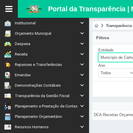
Portal da Transparência |
Institucional
Transparência 
Orçamento Municipal
Filtros
Despesa
Entidade
Receita
Município de Carl
Repasses e Transferências
Ano
Todos
Emendas
Demonstrações Contábeis
Transparência da Gestão Fiscal
Planejamento e Prestação de Contas
DCA-Receitas Orçamen
Planejamento Orçamentário
Recursos Humanos