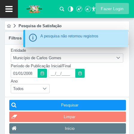
Fazer Login
Pesquisa de Satisfação
Information
A pesquisa não retornou registros
Filtros
Entidade
Município de Carlos Gomes
Período de Publicação Inicial/Final
Ano
Todos
Pesquisar
Limpar
Início