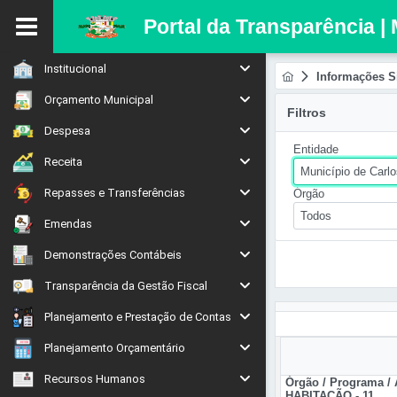
Portal da Transparência |
Institucional
Informações S
Orçamento Municipal
Filtros
Despesa
Entidade
Receita
Município de Carl
Repasses e Transferências
Órgão
Todos
Emendas
Demonstrações Contábeis
Transparência da Gestão Fiscal
Planejamento e Prestação de Contas
Planejamento Orçamentário
Recursos Humanos
Órgão / Programa /
HABITAÇÃO - 11