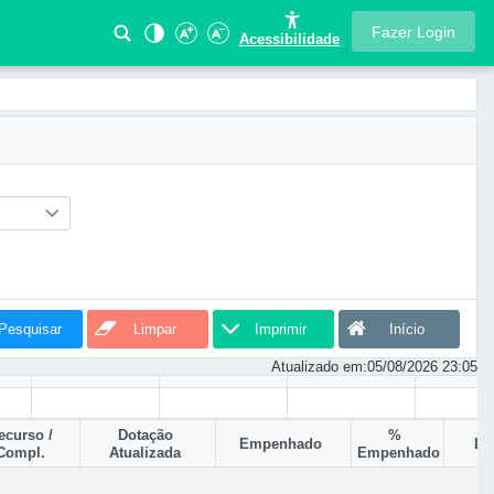
Fazer Login
Acessibilidade
Pesquisar
Limpar
Imprimir
Início
Atualizado em:
05/08/2026 23:05
ecurso /
Dotação
%
Empenhado
Li
Compl.
Atualizada
Empenhado