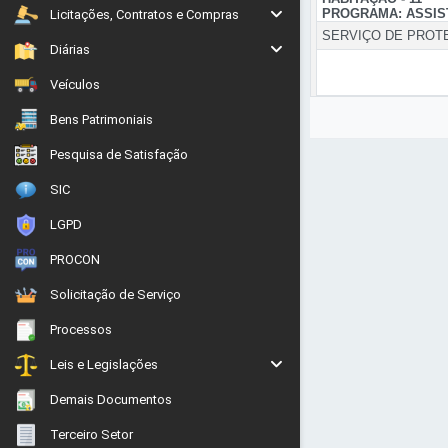
PROGRAMA: ASSIST
Licitações, Contratos e Compras
SERVIÇO DE PROTE
Diárias
Veículos
Bens Patrimoniais
Pesquisa de Satisfação
SIC
LGPD
PROCON
Solicitação de Serviço
Processos
Leis e Legislações
Demais Documentos
Terceiro Setor