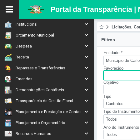
Portal da Transparência |
Institucional
Licitações, Co
Orçamento Municipal
Filtros
Despesa
Entidade
*
Receita
Município de Carl
Repasses e Transferências
Favorecido
Emendas
Objetivo
Demonstrações Contábeis
Tipo
Transparência da Gestão Fiscal
Contratos
Tipo de Instrumento
Planejamento e Prestação de Contas
Todos
Planejamento Orçamentário
Ano do Instrumento
Recursos Humanos
Todos