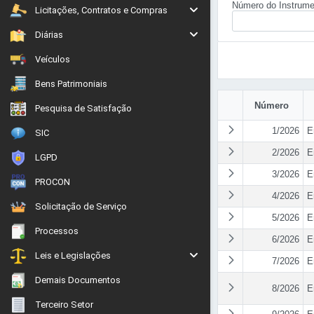
Número do Instrume
Licitações, Contratos e Compras
Diárias
Veículos
Bens Patrimoniais
Número
Pesquisa de Satisfação
1/2026
E
SIC
2/2026
E
LGPD
3/2026
E
PROCON
4/2026
E
Solicitação de Serviço
5/2026
E
Processos
6/2026
E
Leis e Legislações
7/2026
E
Demais Documentos
8/2026
E
Terceiro Setor